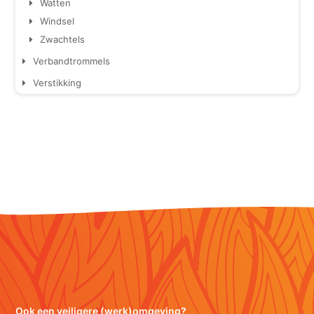
Watten
Windsel
Zwachtels
Verbandtrommels
Verstikking
Ook een veiligere (werk)omgeving?